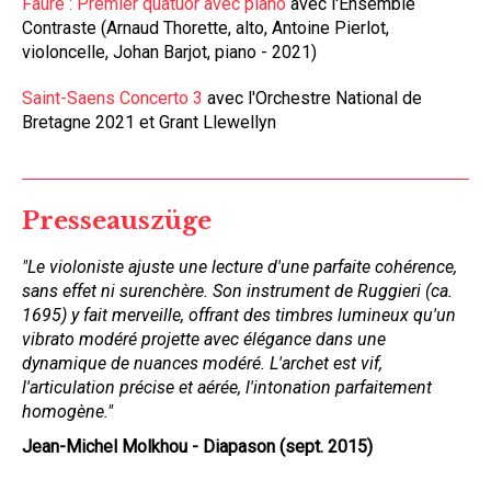
Fauré : Premier quatuor avec piano
avec l'Ensemble
Contraste (Arnaud Thorette, alto, Antoine Pierlot,
violoncelle, Johan Barjot, piano - 2021)
Saint-Saens Concerto 3
avec l'Orchestre National de
Bretagne 2021 et Grant Llewellyn
Presseauszüge
"Le violoniste ajuste une lecture d'une parfaite cohérence,
sans effet ni surenchère. Son instrument de Ruggieri (ca.
1695) y fait merveille, offrant des timbres lumineux qu'un
vibrato modéré projette avec élégance dans une
dynamique de nuances modéré. L'archet est vif,
l'articulation précise et aérée, l'intonation parfaitement
homogène."
Jean-Michel Molkhou - Diapason (sept. 2015)