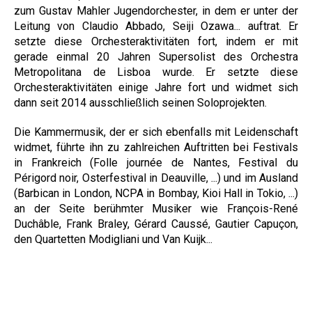
zum Gustav Mahler Jugendorchester, in dem er unter der
Leitung von Claudio Abbado, Seiji Ozawa... auftrat. Er
setzte diese Orchesteraktivitäten fort, indem er mit
gerade einmal 20 Jahren Supersolist des Orchestra
Metropolitana de Lisboa wurde. Er setzte diese
Orchesteraktivitäten einige Jahre fort und widmet sich
dann seit 2014 ausschließlich seinen Soloprojekten.
Die Kammermusik, der er sich ebenfalls mit Leidenschaft
widmet, führte ihn zu zahlreichen Auftritten bei Festivals
in Frankreich (Folle journée de Nantes, Festival du
Périgord noir, Osterfestival in Deauville, ...) und im Ausland
(Barbican in London, NCPA in Bombay, Kioi Hall in Tokio, ...)
an der Seite berühmter Musiker wie François-René
Duchâble, Frank Braley, Gérard Caussé, Gautier Capuçon,
den Quartetten Modigliani und Van Kuijk...
Hugues Borsarello spielt eine Violine von V. Ruggieri
c.1695 und einen Bogen von Léonard Tourte c.1790.