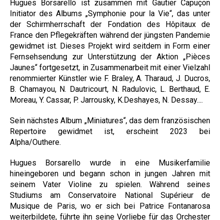
Hugues Borsarello ist zusammen mit Gautier Capuçon
Initiator des Albums „Symphonie pour la Vie“, das unter
der Schirmherrschaft der Fondation des Hôpitaux de
France den Pflegekräften während der jüngsten Pandemie
gewidmet ist. Dieses Projekt wird seitdem in Form einer
Fernsehsendung zur Unterstützung der Aktion „Pièces
Jaunes“ fortgesetzt, in Zusammenarbeit mit einer Vielzahl
renommierter Künstler wie F. Braley, A. Tharaud, J. Ducros,
B. Chamayou, N. Dautricourt, N. Radulovic, L. Berthaud, E.
Moreau, Y. Cassar, P. Jarrousky, K.Deshayes, N. Dessay....
Sein nächstes Album „Miniatures“, das dem französischen
Repertoire gewidmet ist, erscheint 2023 bei
Alpha/Outhere.
Hugues Borsarello wurde in eine Musikerfamilie
hineingeboren und begann schon in jungen Jahren mit
seinem Vater Violine zu spielen. Während seines
Studiums am Conservatoire National Supérieur de
Musique de Paris, wo er sich bei Patrice Fontanarosa
weiterbildete, führte ihn seine Vorliebe für das Orchester