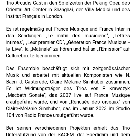
Trio Arcadis Gast in den Spielzeiten der Peking-Oper, des
Oriental Art Center in Shanghai, der Villa Medici und des
Institut Français in London.
Es ist regelmäßig auf France Musique und France Inter in
den Sendungen „Le matin des musiciens“, „Lettres
intimes“, „Leur premier CD“, „Génération France Musique -
le Live“, la „Matinale“ zu hören und hat́ an „l'Emission“ auf
Culturebox teilgenommen.
Das Ensemble beschäftigt sich mit zeitgenössischer
Musik und arbeitet mit aktuellen Komponisten wie N.
Bacri, J. Castérède, Claire-Mélanie Sinnhuber zusammen.
Es ist Widmungsträger des Trios von F. Krawczyk
„Macbeth Sonate“, das 2007 live auf France Musique
uraufgeführt wurde, und von „Renouée des oiseaux“ von
Claire-Mélanie Sinnhuber, das im Januar 2023 im Studio
104 von Radio France uraufgeführt wurde.
Bei seinen verschiedenen Projekten erhielt das Trio
Unterstützung von der SACEM, der Spedidam und dem