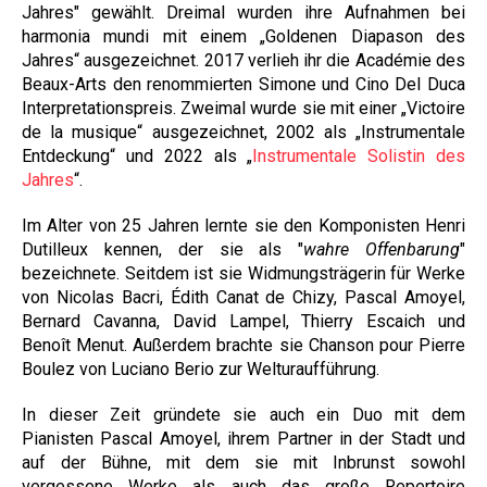
Jahres" gewählt. Dreimal wurden ihre Aufnahmen bei
harmonia mundi mit einem „Goldenen Diapason des
Jahres“ ausgezeichnet. 2017 verlieh ihr die Académie des
Beaux-Arts den renommierten Simone und Cino Del Duca
Interpretationspreis. Zweimal wurde sie mit einer „Victoire
de la musique“ ausgezeichnet, 2002 als „Instrumentale
Entdeckung“ und 2022 als „
Instrumentale Solistin des
Jahres
“.
Im Alter von 25 Jahren lernte sie den Komponisten Henri
Dutilleux kennen, der sie als "
wahre Offenbarung
"
bezeichnete. Seitdem ist sie Widmungsträgerin für Werke
von Nicolas Bacri, Édith Canat de Chizy, Pascal Amoyel,
Bernard Cavanna, David Lampel, Thierry Escaich und
Benoît Menut. Außerdem brachte sie Chanson pour Pierre
Boulez von Luciano Berio zur Welturaufführung.
In dieser Zeit gründete sie auch ein Duo mit dem
Pianisten Pascal Amoyel, ihrem Partner in der Stadt und
auf der Bühne, mit dem sie mit Inbrunst sowohl
vergessene Werke als auch das große Repertoire